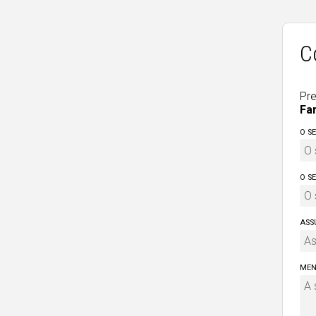
C
Pre
Fa
O S
O S
ASS
MEN