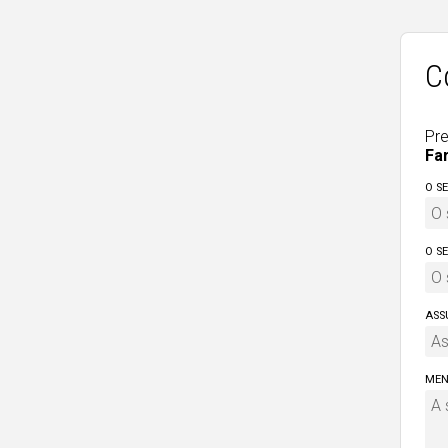
C
Pre
Fa
O S
O S
ASS
MEN