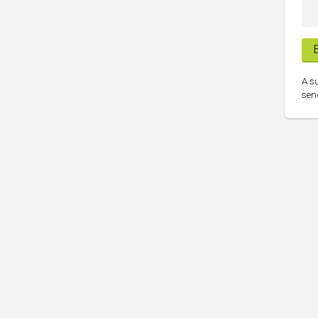
A s
sen