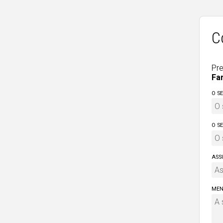
C
Pre
Fa
O S
O S
ASS
MEN