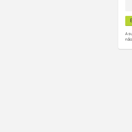
A s
não