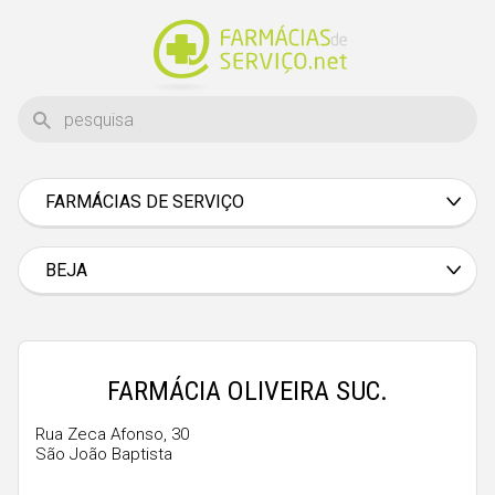
FARMÁCIAS DE SERVIÇO
Aveiro
Beja
BEJA
Braga
Bragança
Castelo Branco
FARMÁCIA OLIVEIRA SUC.
Coimbra
Rua Zeca Afonso, 30
São João Baptista
Évora