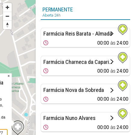
PERMANENTE
Aberta 24h
Farmácia Reis Barata - Almada
00:00
às
24:00
Farmácia Charneca da Caparica
00:00
às
24:00
×
ia
Farmácia Nova da Sobreda
00:00
às
24:00
do
o,
 da
Farmácia Nuno Alvares
00:00
às
24:00
77