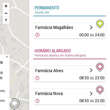
PERMANENTE
Aberta 24h
Farmácia Magalhães
00:00
às
24:00
HORÁRIO ALARGADO
Farmácias abertas em horário alargado
×
ia
Farmácia Alves
ho
to
08:30
às
23:00
róis,
Farmácia Nova
inho
08:30
às
22:00