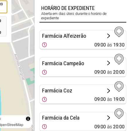
89
HORÁRIO DE EXPEDIENTE
Aberta em dias úteis durante o horário de
expediente
0
0
Farmácia Alfeizerão
09:00
às
19:30
Farmácia Campeão
09:00
às
20:00
Farmácia Coz
09:00
às
19:00
Farmácia da Cela
©
OpenStreetMap
09:00
às
20:00