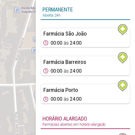
PERMANENTE
Aberta 24h
Farmácia São João
00:00
às
24:00
Farmácia Barreiros
00:00
às
24:00
Farmácia Porto
00:00
às
24:00
HORÁRIO ALARGADO
Farmácias abertas em horário alargado