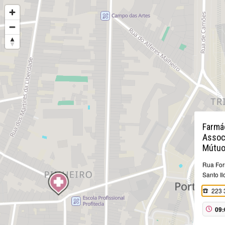
Farmác
Assoc
Mútuo
Rua For
Santo I
223 
09: