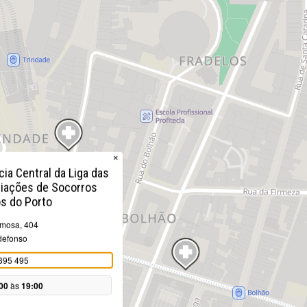
×
ia Central da Liga das
iações de Socorros
s do Porto
mosa, 404
ldefonso
395 495
00
às
19:00