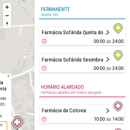
PERMANENTE
Aberta 24h
Farmácia Sofárida Quinta do Conde
00:00
às
24:00
Farmácia Sofárida Sesimbra
00:00
às
24:00
×
ia
HORÁRIO ALARGADO
via
Farmácias abertas em horário alargado
João
 52C
Farmácia da Cotovia
a)
10:00
às
14:00
81