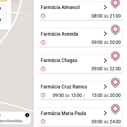
Farmácia Almancil
0
08:00
às
21:00
0
Farmácia Avenida
09:00
às
20:00
Farmácia Chagas
09:00
às
22:00
Farmácia Cruz Ramos
09:00
às
13:00
15:00
às
20:00
Farmácia Maria Paula
©
OpenStreetMap
09:00
às
24:00