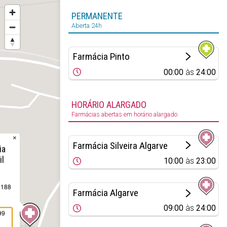
PERMANENTE
Aberta 24h
Farmácia Pinto
00:00
às
24:00
HORÁRIO ALARGADO
Farmácias abertas em horário alargado
×
Farmácia Silveira Algarve
ia
il
10:00
às
23:00
 188
Farmácia Algarve
09:00
às
24:00
99