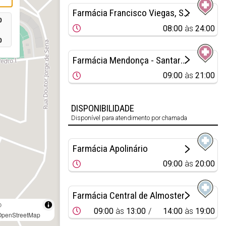
Farmácia Francisco Viegas, Sucrs.
0
08:00
às
24:00
0
Farmácia Mendonça - Santarém
09:00
às
21:00
DISPONIBILIDADE
Disponível para atendimento por chamada
Farmácia Apolinário
09:00
às
20:00
Farmácia Central de Almoster
©
09:00
às
13:00
14:00
às
19:00
OpenStreetMap