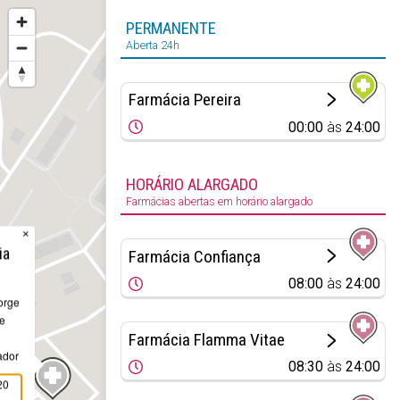
PERMANENTE
Aberta 24h
Farmácia Pereira
00:00
às
24:00
HORÁRIO ALARGADO
Farmácias abertas em horário alargado
×
ia
Farmácia Confiança
08:00
às
24:00
orge
te
Farmácia Flamma Vitae
ador
08:30
às
24:00
20