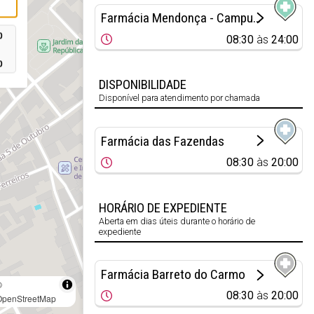
Farmácia Mendonça - Campus Saúde
0
08:30
às
24:00
0
DISPONIBILIDADE
Disponível para atendimento por chamada
Farmácia das Fazendas
08:30
às
20:00
HORÁRIO DE EXPEDIENTE
Aberta em dias úteis durante o horário de
expediente
Farmácia Barreto do Carmo
©
08:30
às
20:00
OpenStreetMap