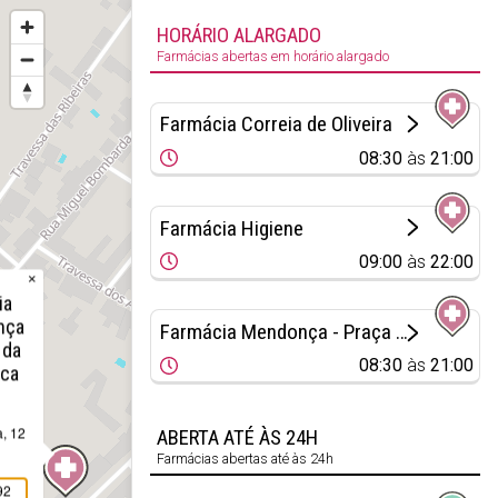
HORÁRIO ALARGADO
Farmácias abertas em horário alargado
Farmácia Correia de Oliveira
08:30
às
21:00
Farmácia Higiene
09:00
às
22:00
×
ia
nça
Farmácia Mendonça - Praça da República
 da
08:30
às
21:00
ica
, 12
ABERTA ATÉ ÀS 24H
Farmácias abertas até às 24h
92