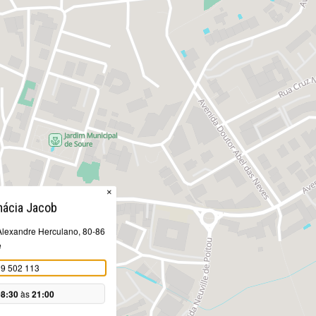
×
mácia Jacob
lexandre Herculano, 80-86
e
9 502 113
08:30
às
21:00