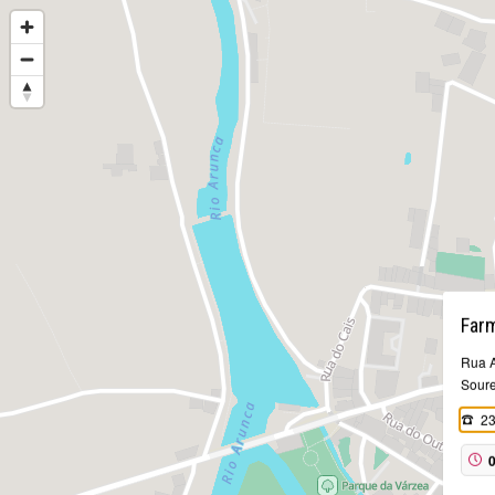
Far
Rua A
Sour
23