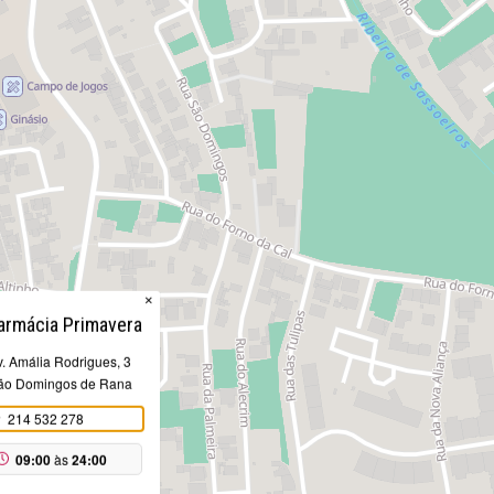
×
armácia Primavera
v. Amália Rodrigues, 3
ão Domingos de Rana
214 532 278
09:00
às
24:00