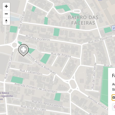
F
A
S