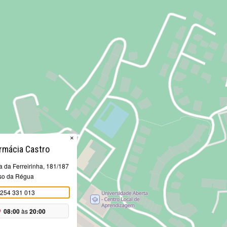
×
rmácia Castro
 da Ferreirinha, 181/187
so da Régua
254 331 013
08:00
às
20:00