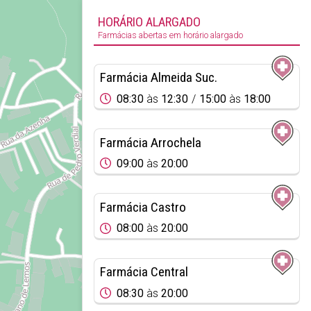
HORÁRIO ALARGADO
Farmácias abertas em horário alargado
Farmácia Almeida Suc.
08:30
às
12:30
15:00
às
18:00
Farmácia Arrochela
09:00
às
20:00
Farmácia Castro
08:00
às
20:00
Farmácia Central
08:30
às
20:00