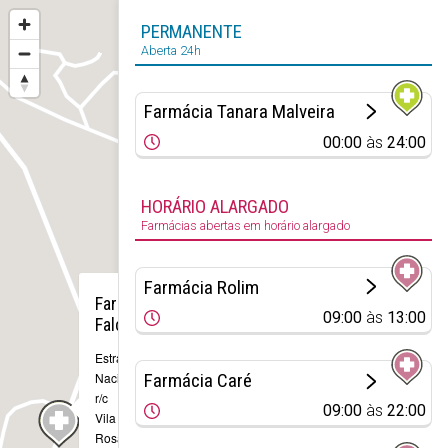
PERMANENTE
Aberta 24h
Farmácia Tanara Malveira
00:00
às
24:00
HORÁRIO ALARGADO
Farmácias abertas em horário alargado
×
Farmácia Rolim
Farmácia
09:00
às
13:00
Falcão
Estrada
Farmácia Caré
Nacional 8, 60 A
r/c
09:00
às
22:00
Vila Franca do
Rosário