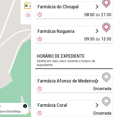
261 786 207
Farmácia do Choupal
08:00
às
21:30
Encerrada
Farmácia Nogueira
09:30
às
13:30
HORÁRIO DE EXPEDIENTE
Aberta em dias úteis durante o horário de
expediente
Farmácia Afonso de Medeiros
Encerrada
Farmácia Coral
©
OpenStreetMap
Encerrada