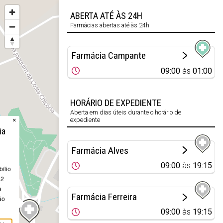
ABERTA ATÉ ÀS 24H
Farmácias abertas até às 24h
Farmácia Campante
09:00
às
01:00
HORÁRIO DE EXPEDIENTE
Aberta em dias úteis durante o horário de
expediente
×
ia
Farmácia Alves
09:00
às
19:15
bílio
42
e
Farmácia Ferreira
ão
09:00
às
19:15