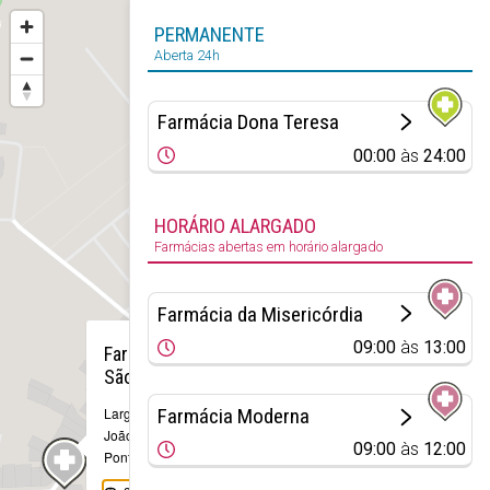
PERMANENTE
Aberta 24h
Farmácia Dona Teresa
00:00
às
24:00
HORÁRIO ALARGADO
Farmácias abertas em horário alargado
Farmácia da Misericórdia
×
09:00
às
13:00
Farmácia de
São João
Farmácia Moderna
Largo de São
João, 61-67
09:00
às
12:00
Ponte de Lima