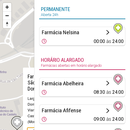
PERMANENTE
Aberta 24h
Farmácia Nelsina
00:00
às
24:00
HORÁRIO ALARGADO
Farmácias abertas em horário alargado
×
Farmácia
São
Farmácia Abelheira
Domingos
08:30
às
24:00
Largo São
Domingos, 54
Farmácia Afifense
Viana do
Castelo
09:00
às
24:00
(Monserrate)