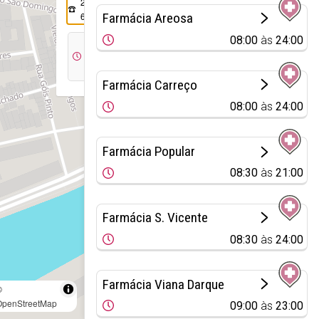
258 822
699
Farmácia Areosa
08:00
às
24:00
08:30
às
20:00
Farmácia Carreço
08:00
às
24:00
Farmácia Popular
08:30
às
21:00
Farmácia S. Vicente
08:30
às
24:00
Farmácia Viana Darque
©
OpenStreetMap
09:00
às
23:00