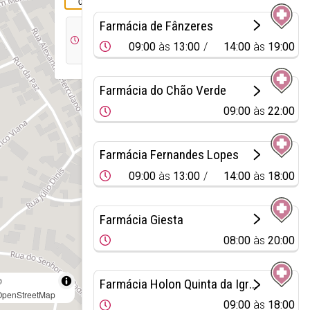
035
Farmácia de Fânzeres
09:00
às
09:00
às
13:00
14:00
às
19:00
13:00
Farmácia do Chão Verde
09:00
às
22:00
Farmácia Fernandes Lopes
09:00
às
13:00
14:00
às
18:00
Farmácia Giesta
08:00
às
20:00
©
Farmácia Holon Quinta da Igreja
OpenStreetMap
09:00
às
18:00