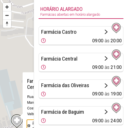
HORÁRIO ALARGADO
Farmácias abertas em horário alargado
Farmácia Castro
09:00
às
20:00
Farmácia Central
09:00
às
21:00
×
Farmácia
Farmácia das Oliveiras
Central
09:00
às
19:00
Rua Dr. J.
Manuel
Costa, 927
Farmácia de Baguim
Valbom
09:00
às
24:00
224 830