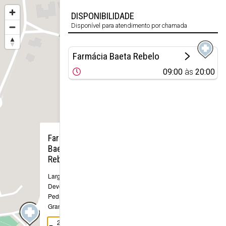
DISPONIBILIDADE
Disponível para atendimento por chamada
Farmácia Baeta Rebelo
09:00
às
20:00
×
Farmácia
Baeta
Rebelo
Largo da
Devesa, 22-A
Pedrógão
Grande
236 486