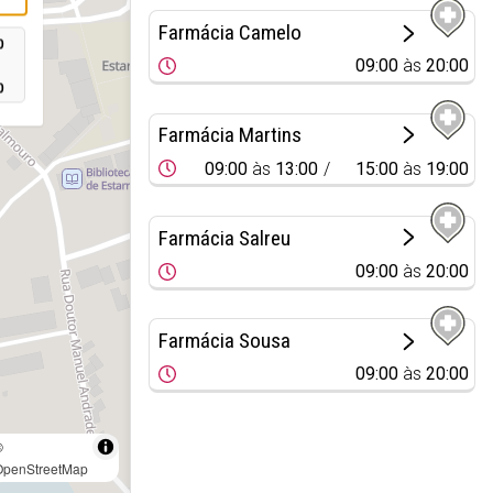
Farmácia Camelo
0
09:00
às
20:00
0
Farmácia Martins
09:00
às
13:00
15:00
às
19:00
Farmácia Salreu
09:00
às
20:00
Farmácia Sousa
09:00
às
20:00
©
OpenStreetMap