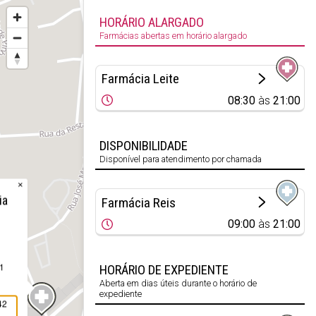
HORÁRIO ALARGADO
Farmácias abertas em horário alargado
Farmácia Leite
08:30
às
21:00
DISPONIBILIDADE
Disponível para atendimento por chamada
×
ia
Farmácia Reis
09:00
às
21:00
 1
HORÁRIO DE EXPEDIENTE
Aberta em dias úteis durante o horário de
expediente
42