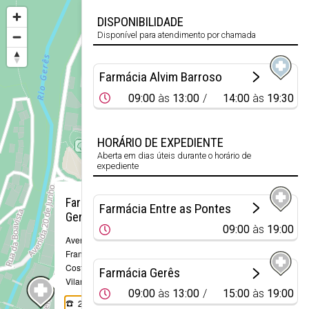
DISPONIBILIDADE
Disponível para atendimento por chamada
Farmácia Alvim Barroso
09:00
às
13:00
14:00
às
19:30
HORÁRIO DE EXPEDIENTE
Aberta em dias úteis durante o horário de
expediente
×
Farmácia
Farmácia Entre as Pontes
Gerês
09:00
às
19:00
Avenida Manuel
Francisco da
Costa, 179
Farmácia Gerês
Vilar da Veiga
09:00
às
13:00
15:00
às
19:00
253 391 107