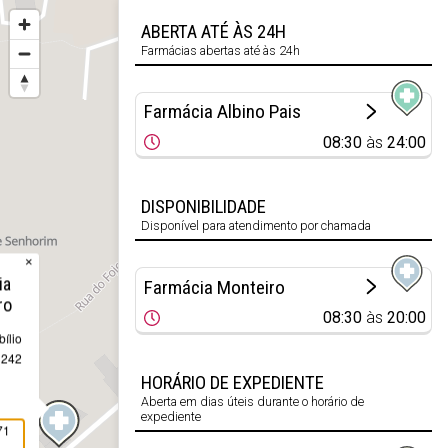
ABERTA ATÉ ÀS 24H
Farmácias abertas até às 24h
Farmácia Albino Pais
08:30
às
24:00
DISPONIBILIDADE
Disponível para atendimento por chamada
×
ia
Farmácia Monteiro
ro
08:30
às
20:00
bílio
 242
HORÁRIO DE EXPEDIENTE
Aberta em dias úteis durante o horário de
expediente
71