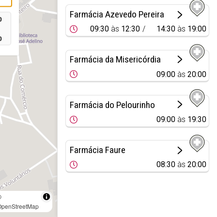
Farmácia Azevedo Pereira
0
09:30
às
12:30
14:30
às
19:00
0
Farmácia da Misericórdia
09:00
às
20:00
Farmácia do Pelourinho
09:00
às
19:30
Farmácia Faure
08:30
às
20:00
©
OpenStreetMap