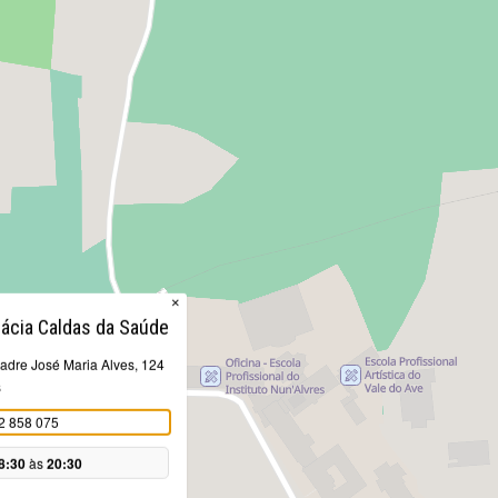
×
ácia Caldas da Saúde
adre José Maria Alves, 124
s
2 858 075
8:30
às
20:30