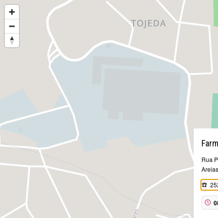
Farm
Rua P
Areia
25
0