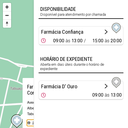
DISPONIBILIDADE
Disponível para atendimento por chamada
Farmácia Confiança
09:00
às
13:00
15:00
às
20:00
HORÁRIO DE EXPEDIENTE
Aberta em dias úteis durante o horário de
expediente
×
Farmácia D' Ouro
Farmácia
Confiança
09:00
às
13:00
Avenida Sá de
Albergaria, 14
Tabuaço
254 787 035