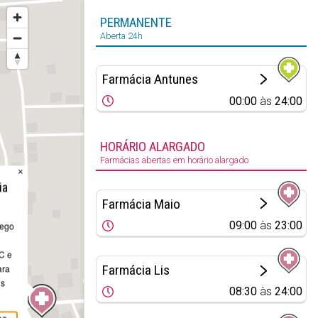
PERMANENTE
Aberta 24h
Farmácia Antunes
00:00
às
24:00
HORÁRIO ALARGADO
Farmácias abertas em horário alargado
×
ia
Farmácia Maio
09:00
às
23:00
Rego
 C e
Farmácia Lis
ara
is
08:30
às
24:00