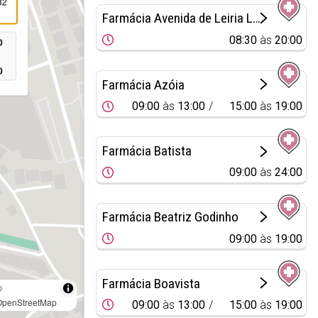
82
Farmácia Avenida de Leiria Lda.
08:30
às
20:00
0
0
Farmácia Azóia
09:00
às
13:00
15:00
às
19:00
Farmácia Batista
09:00
às
24:00
Farmácia Beatriz Godinho
09:00
às
19:00
Farmácia Boavista
©
OpenStreetMap
09:00
às
13:00
15:00
às
19:00