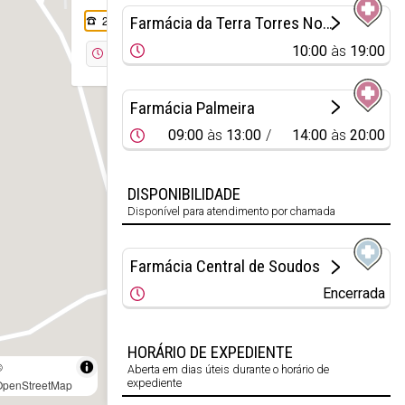
249 790 214
Farmácia da Terra Torres Novas
10:00
às
19:00
Encerrada
Farmácia Palmeira
09:00
às
13:00
14:00
às
20:00
DISPONIBILIDADE
Disponível para atendimento por chamada
Farmácia Central de Soudos
Encerrada
HORÁRIO DE EXPEDIENTE
©
Aberta em dias úteis durante o horário de
expediente
OpenStreetMap