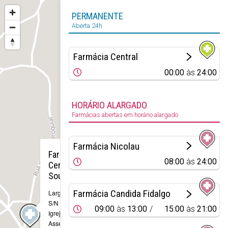
PERMANENTE
Aberta 24h
Farmácia Central
00:00
às
24:00
HORÁRIO ALARGADO
Farmácias abertas em horário alargado
×
Farmácia Nicolau
Farmácia
08:00
às
24:00
Central de
Soudos
Farmácia Candida Fidalgo
Largo do Forno,
S/N - Casais da
09:00
às
13:00
15:00
às
21:00
Igreja
Assentiz