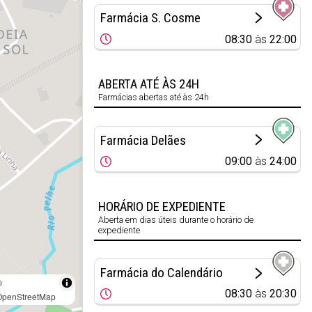
Farmácia S. Cosme
08:30
às
22:00
ABERTA ATÉ ÀS 24H
Farmácias abertas até às 24h
Farmácia Delães
09:00
às
24:00
HORÁRIO DE EXPEDIENTE
Aberta em dias úteis durante o horário de
expediente
Farmácia do Calendário
©
08:30
às
20:30
OpenStreetMap