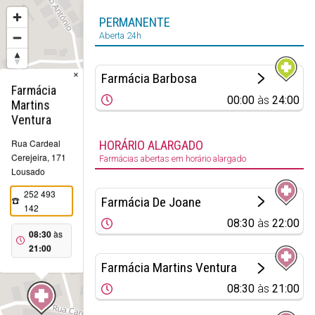
PERMANENTE
Aberta 24h
×
Farmácia Barbosa
Farmácia
00:00
às
24:00
Martins
Ventura
Rua Cardeal
HORÁRIO ALARGADO
Cerejeira, 171
Farmácias abertas em horário alargado
Lousado
252 493
Farmácia De Joane
142
08:30
às
22:00
08:30
às
21:00
Farmácia Martins Ventura
08:30
às
21:00