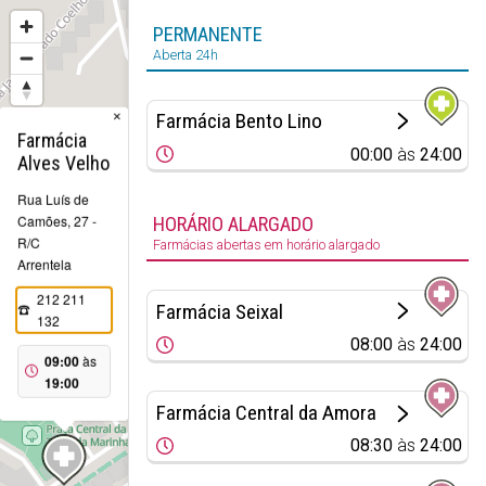
PERMANENTE
Aberta 24h
×
Farmácia Bento Lino
Farmácia
00:00
às
24:00
Alves Velho
Rua Luís de
Camões, 27 -
HORÁRIO ALARGADO
R/C
Farmácias abertas em horário alargado
Arrentela
212 211
Farmácia Seixal
132
08:00
às
24:00
09:00
às
19:00
Farmácia Central da Amora
08:30
às
24:00