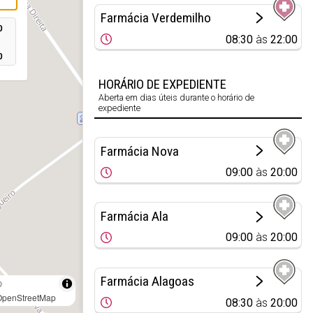
Farmácia Verdemilho
0
08:30
às
22:00
0
HORÁRIO DE EXPEDIENTE
Aberta em dias úteis durante o horário de
expediente
Farmácia Nova
09:00
às
20:00
Farmácia Ala
09:00
às
20:00
Farmácia Alagoas
©
OpenStreetMap
08:30
às
20:00