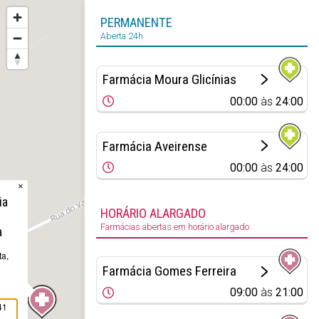
PERMANENTE
Aberta 24h
Farmácia Moura Glicínias
00:00
às
24:00
Farmácia Aveirense
00:00
às
24:00
×
ia
HORÁRIO ALARGADO
Farmácias abertas em horário alargado
a
ta,
Farmácia Gomes Ferreira
09:00
às
21:00
41