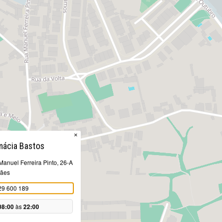
×
mácia Bastos
anuel Ferreira Pinto, 26-A
fães
29 600 189
08:00
às
22:00