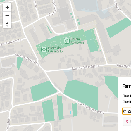
Far
Rua M
Guei
2