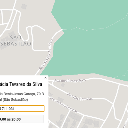
×
ácia Tavares da Silva
a Bento Jesus Caraça, 70 B
l (São Sebastião)
5 711 031
9:00
às
20:00