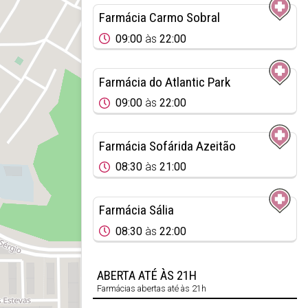
Farmácia Carmo Sobral
09:00
às
22:00
Farmácia do Atlantic Park
09:00
às
22:00
Farmácia Sofárida Azeitão
08:30
às
21:00
Farmácia Sália
08:30
às
22:00
ABERTA ATÉ ÀS 21H
Farmácias abertas até às 21h