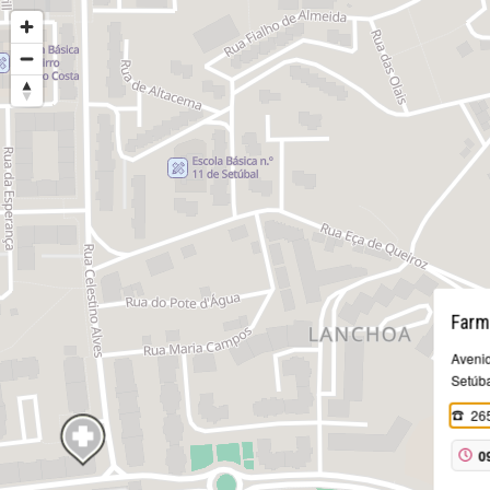
Farm
Avenid
Setúba
26
0