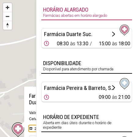
HORÁRIO ALARGADO
Farmácias abertas em horário alargado
Farmácia Duarte Suc.
08:30
às
13:30
15:00
às
18:00
DISPONIBILIDADE
Disponível para atendimento por chamada
Farmácia Pereira & Barreto, Sucrs.
×
Farmácia
09:00
às
21:00
Duarte Suc.
Valinha
HORÁRIO DE EXPEDIENTE
Ceivães
Aberta em dias úteis durante o horário de
expediente
251 534 280