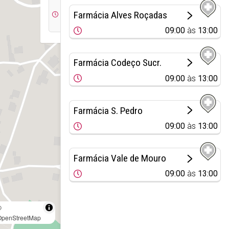
08:30
15:00
Farmácia Alves Roçadas
às
às
13:30
18:00
09:00
às
13:00
Farmácia Codeço Sucr.
09:00
às
13:00
Farmácia S. Pedro
09:00
às
13:00
Farmácia Vale de Mouro
09:00
às
13:00
©
OpenStreetMap