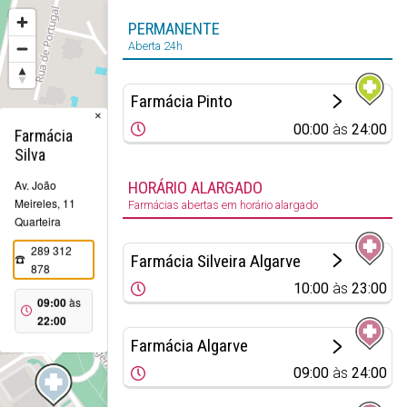
PERMANENTE
Aberta 24h
Farmácia Pinto
×
00:00
às
24:00
Farmácia
Silva
Av. João
HORÁRIO ALARGADO
Meireles, 11
Farmácias abertas em horário alargado
Quarteira
289 312
Farmácia Silveira Algarve
878
10:00
às
23:00
09:00
às
22:00
Farmácia Algarve
09:00
às
24:00