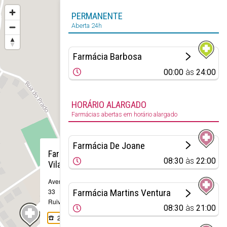
PERMANENTE
Aberta 24h
Farmácia Barbosa
00:00
às
24:00
HORÁRIO ALARGADO
Farmácias abertas em horário alargado
×
Farmácia De Joane
Farmácia
08:30
às
22:00
Vilaça
Avenida Central,
Farmácia Martins Ventura
33
Ruivães
08:30
às
21:00
252 921 697