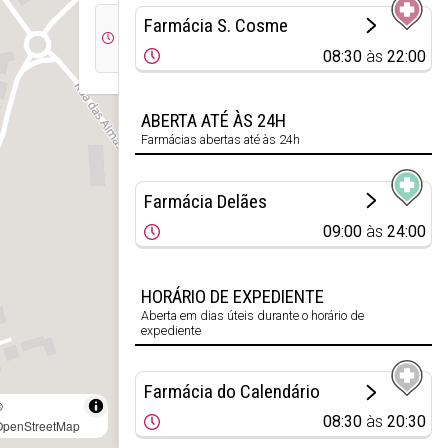
09:00
14:00
Farmácia S. Cosme
às
às
08:30
às
22:00
13:00
19:30
ABERTA ATÉ ÀS 24H
Farmácias abertas até às 24h
Farmácia Delães
09:00
às
24:00
HORÁRIO DE EXPEDIENTE
Aberta em dias úteis durante o horário de
expediente
Farmácia do Calendário
©
08:30
às
20:30
OpenStreetMap