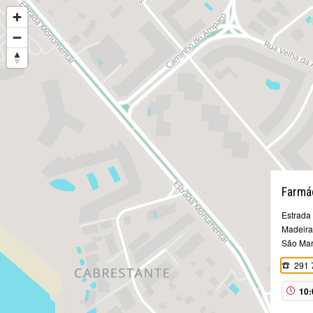
Farmá
Estrada
Madeira,
São Mar
291 
10: