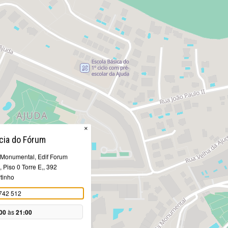
×
cia do Fórum
 Monumental, Edif Forum
 Piso 0 Torre E,, 392
tinho
742 512
00
às
21:00