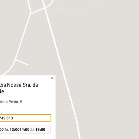
×
cia Nossa Sra. da
de
Mala Posta, 5
749 613
00
às
13:00
14:00
às
19:00