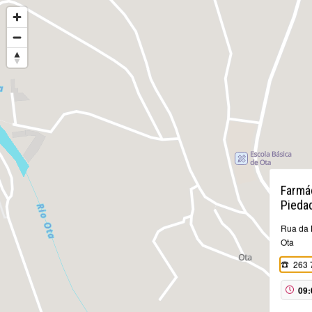
Farmá
Pieda
Rua da 
Ota
263 
09: