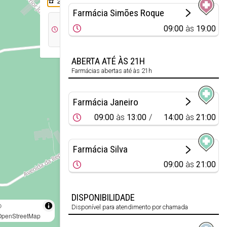
234 571 160
Farmácia Simões Roque
09:00
14:30
09:00
às
19:00
às
às
13:00
18:00
ABERTA ATÉ ÀS 21H
Farmácias abertas até às 21h
Farmácia Janeiro
09:00
às
13:00
14:00
às
21:00
Farmácia Silva
09:00
às
21:00
DISPONIBILIDADE
©
Disponível para atendimento por chamada
OpenStreetMap