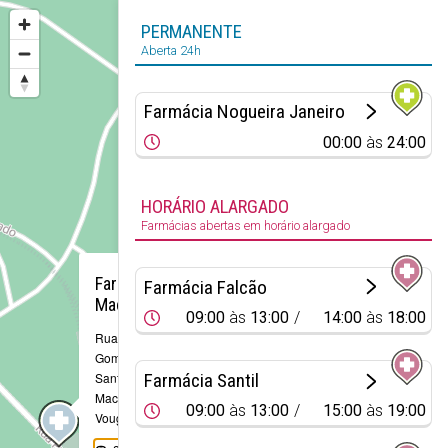
PERMANENTE
Aberta 24h
Farmácia Nogueira Janeiro
00:00
às
24:00
HORÁRIO ALARGADO
Farmácias abertas em horário alargado
×
Farmácia
Farmácia Falcão
Macinhata
09:00
às
13:00
14:00
às
18:00
Rua Padre João
Gomes dos
Farmácia Santil
Santos, 20
Macinhata do
09:00
às
13:00
15:00
às
19:00
Vouga