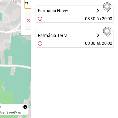
234 558
304
Farmácia Neves
08:00
08:30
às
20:00
às
20:00
Farmácia Terra
08:00
às
20:00
©
OpenStreetMap