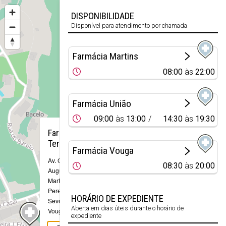
DISPONIBILIDADE
Disponível para atendimento por chamada
Farmácia Martins
08:00
às
22:00
Farmácia União
09:00
às
13:00
14:30
às
19:30
×
Farmácia
Terra
Farmácia Vouga
Av. Com.
08:30
às
20:00
Augusto
Martins
Pereira, , 610
HORÁRIO DE EXPEDIENTE
Sever do
Aberta em dias úteis durante o horário de
Vouga
expediente