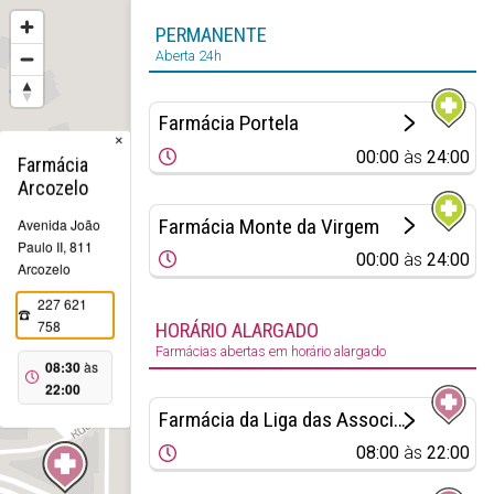
PERMANENTE
Aberta 24h
Farmácia Portela
×
00:00
às
24:00
Farmácia
Arcozelo
Farmácia Monte da Virgem
Avenida João
Paulo II, 811
00:00
às
24:00
Arcozelo
227 621
758
HORÁRIO ALARGADO
Farmácias abertas em horário alargado
08:30
às
22:00
Farmácia da Liga das Associações de Socorros Mútuos
08:00
às
22:00