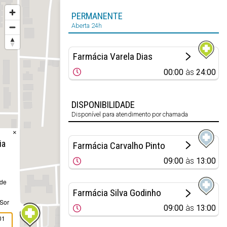
PERMANENTE
Aberta 24h
Farmácia Varela Dias
00:00
às
24:00
DISPONIBILIDADE
Disponível para atendimento por chamada
×
ia
Farmácia Carvalho Pinto
09:00
às
13:00
 de
Farmácia Silva Godinho
 Sor
09:00
às
13:00
01