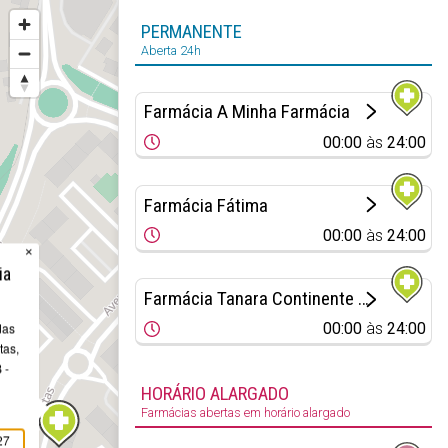
PERMANENTE
Aberta 24h
Farmácia A Minha Farmácia
00:00
às
24:00
Farmácia Fátima
00:00
às
24:00
×
ia
Farmácia Tanara Continente Loures
00:00
às
24:00
das
tas,
 -
HORÁRIO ALARGADO
Farmácias abertas em horário alargado
27