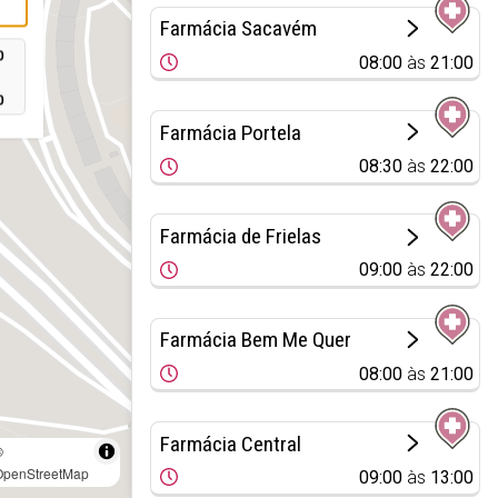
Farmácia Sacavém
0
08:00
às
21:00
0
Farmácia Portela
08:30
às
22:00
Farmácia de Frielas
09:00
às
22:00
Farmácia Bem Me Quer
08:00
às
21:00
Farmácia Central
©
OpenStreetMap
09:00
às
13:00