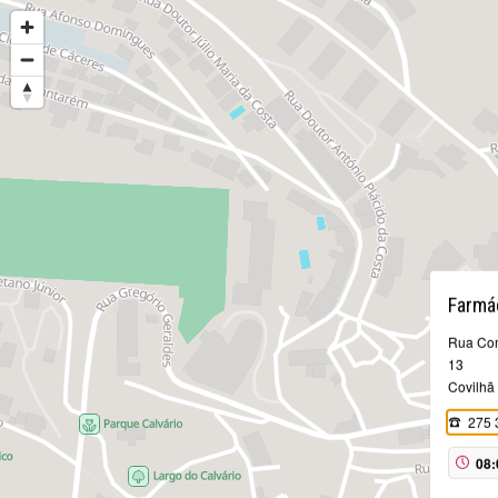
Farmá
Rua Com
13
Covilhã
275 
08: