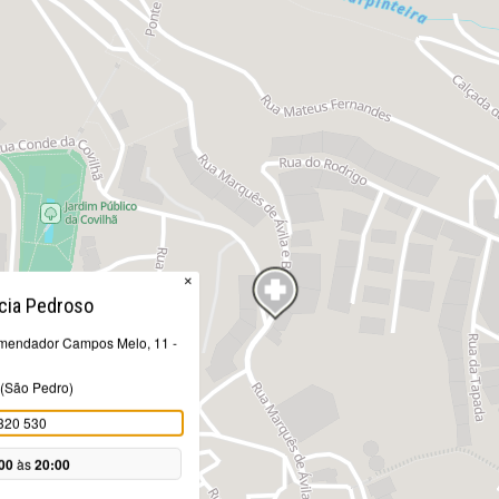
×
cia Pedroso
endador Campos Melo, 11 -
 (São Pedro)
320 530
00
às
20:00