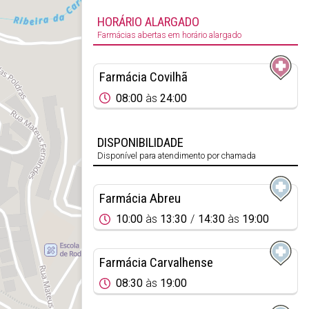
HORÁRIO ALARGADO
Farmácias abertas em horário alargado
Farmácia Covilhã
08:00
às
24:00
DISPONIBILIDADE
Disponível para atendimento por chamada
Farmácia Abreu
10:00
às
13:30
14:30
às
19:00
Farmácia Carvalhense
08:30
às
19:00