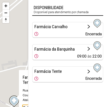
DISPONIBILIDADE
Disponível para atendimento por chamada
Farmácia Carvalho
Encerrada
Farmácia da Barquinha
09:00
às
22:00
Farmácia Tente
×
Farmácia
Encerrada
Tente
Rua Gago
Coutinho, 8
Atalaia