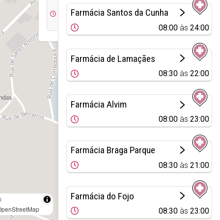
08:30
14:00
Farmácia Santos da Cunha
às
às
13:00
19:30
08:00
às
24:00
Farmácia de Lamaçães
08:30
às
22:00
Farmácia Alvim
08:00
às
23:00
Farmácia Braga Parque
08:30
às
21:00
Farmácia do Fojo
©
OpenStreetMap
08:30
às
23:00