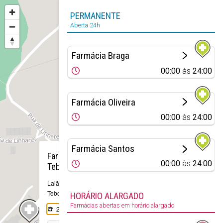
PERMANENTE
Aberta 24h
Farmácia Braga
00:00
às
24:00
Farmácia Oliveira
00:00
às
24:00
×
Farmácia Santos
Farmácia
00:00
às
24:00
Tebosa
Laião-Tebosa
Tebosa
HORÁRIO ALARGADO
Farmácias abertas em horário alargado
253 287 450