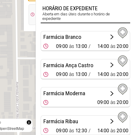
HORÁRIO DE EXPEDIENTE
09:00
14:00
Aberta em dias úteis durante o horário de
às
às
expediente
13:00
20:00
Farmácia Branco
09:00
às
13:00
14:00
às
20:00
Farmácia Ança Castro
09:00
às
13:00
14:00
às
20:00
Farmácia Moderna
09:00
às
20:00
Farmácia Ribau
©
OpenStreetMap
09:00
às
12:30
14:00
às
20:00