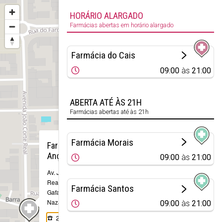
HORÁRIO ALARGADO
Farmácias abertas em horário alargado
Farmácia do Cais
09:00
às
21:00
ABERTA ATÉ ÀS 21H
Farmácias abertas até às 21h
×
Farmácia Morais
Farmácia
Ança Castro
09:00
às
21:00
Av. João Corte
Real, Nº 101, R/C
Farmácia Santos
Gafanha da
Nazaré
09:00
às
21:00
234 360 721