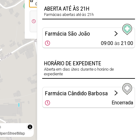
087
ABERTA ATÉ ÀS 21H
Farmácias abertas até às 21h
09:00
às
21:00
Farmácia São João
09:00
às
21:00
HORÁRIO DE EXPEDIENTE
Aberta em dias úteis durante o horário de
expediente
Farmácia Cândido Barbosa
Encerrada
©
OpenStreetMap