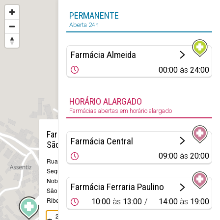
PERMANENTE
Aberta 24h
Farmácia Almeida
00:00
às
24:00
HORÁRIO ALARGADO
Farmácias abertas em horário alargado
×
Farmácia
Farmácia Central
São João
09:00
às
20:00
Rua Manuel
Sequeira
Nobre, nº 7
Farmácia Ferraria Paulino
São João da
Ribeira
10:00
às
13:00
14:00
às
19:00
243 945