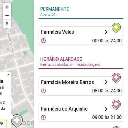
PERMANENTE
Aberta 24h
Farmácia Vales
00:00
às
24:00
HORÁRIO ALARGADO
Farmácias abertas em horário alargado
×
ia
Farmácia Moreira Barros
va
08:00
às
24:00
a
34 C
Farmácia do Arquinho
 da
09:00
às
21:00
89