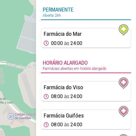
PERMANENTE
Aberta 24h
Farmácia do Mar
00:00
às
24:00
HORÁRIO ALARGADO
Farmácias abertas em horário alargado
Farmácia do Viso
08:00
às
24:00
Farmácia Guifóes
08:00
às
24:00