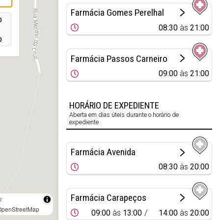
Farmácia Gomes Perelhal
0
08:30
às
21:00
0
Farmácia Passos Carneiro
09:00
às
21:00
HORÁRIO DE EXPEDIENTE
Aberta em dias úteis durante o horário de
expediente
Farmácia Avenida
08:30
às
20:00
Farmácia Carapeços
©
OpenStreetMap
09:00
às
13:00
14:00
às
20:00