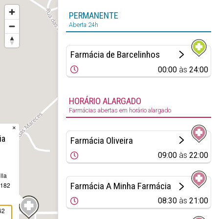
PERMANENTE
Aberta 24h
Farmácia de Barcelinhos
00:00
às
24:00
HORÁRIO ALARGADO
Farmácias abertas em horário alargado
×
ia
Farmácia Oliveira
09:00
às
22:00
lla
Farmácia A Minha Farmácia
 182
08:30
às
21:00
62